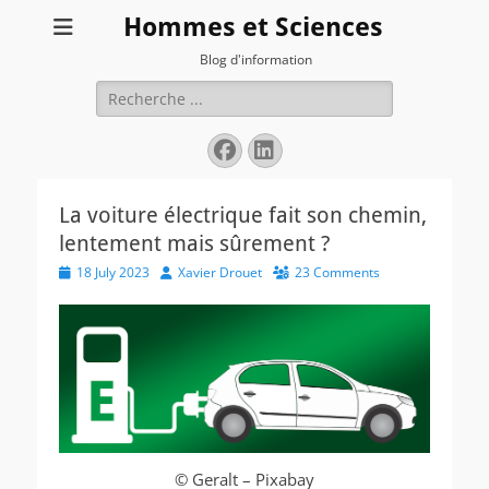
Hommes et Sciences
Blog d'information
Search
for:
Facebook
LinkedIn
La voiture électrique fait son chemin,
lentement mais sûrement ?
Posted
Author
18 July 2023
Xavier Drouet
23 Comments
on
© Geralt – Pixabay