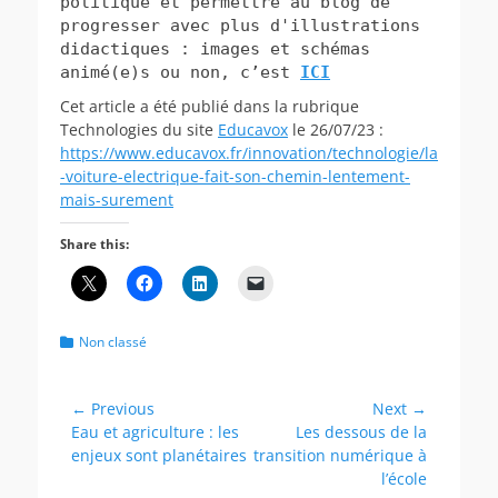
politique et permettre au blog de
progresser avec plus d'illustrations
didactiques : images et schémas
animé(e)s ou non, c’est
ICI
Cet article a été publié dans la rubrique
Technologies du site
Educavox
le 26/07/23 :
https://www.educavox.fr/innovation/technologie/la
-voiture-electrique-fait-son-chemin-lentement-
mais-surement
Share this:
Categories
Non classé
Post
← Previous
Next →
Previous
Next
Eau et agriculture : les
Les dessous de la
navigation
post:
post:
enjeux sont planétaires
transition numérique à
l’école