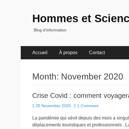
Hommes et Scien
Blog d'information
Primary
Skip
Accueil
À propos
Contact
to
Menu
content
Month:
November 2020
Crise Covid : comment voyager
Posted
25 November 2020
1 Comment
on
La pandémie qui sévit depuis des mois a singul
déplacements touristiques et professionnels . La