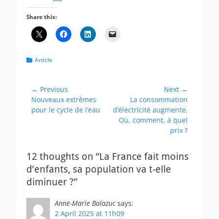
Share this:
Categories
Article
Post
← Previous
Next →
Previous
Next
Nouveaux extrêmes
La consommation
navigation
post:
post:
pour le cycle de l’eau
d’électricité augmente.
Où, comment, à quel
prix ?
12 thoughts on “La France fait moins
d’enfants, sa population va t-elle
diminuer ?”
Anne-Marie Balazuc
says:
2 April 2025 at 11h09