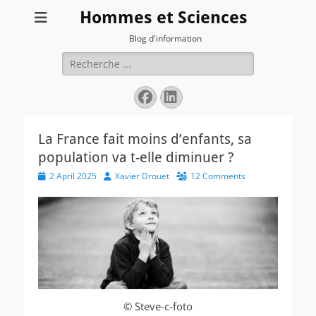
Hommes et Sciences
Blog d'information
Search
for:
Facebook
LinkedIn
La France fait moins d’enfants, sa
population va t-elle diminuer ?
Posted
Author
2 April 2025
Xavier Drouet
12 Comments
on
© Steve-c-foto