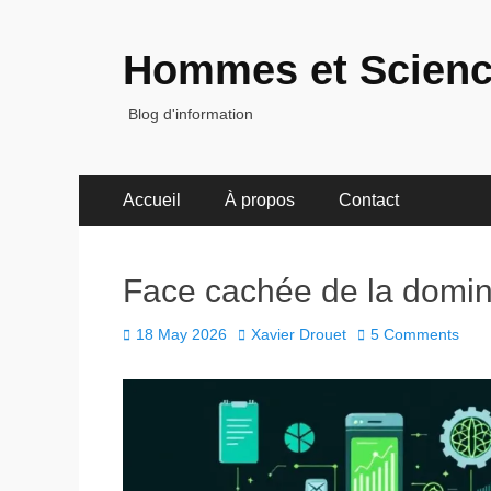
Hommes et Scien
Blog d'information
Primary
Skip
Accueil
À propos
Contact
to
Menu
content
Face cachée de la domin
Posted
Author
18 May 2026
Xavier Drouet
5 Comments
on