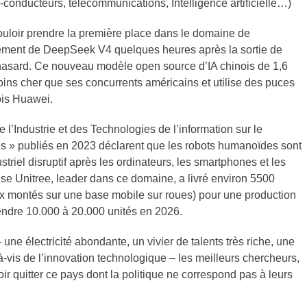
conducteurs, télécommunications, Intelligence artificielle…)
vouloir prendre la première place dans le domaine de
 lancement de DeepSeek V4 quelques heures après la sortie de
u hasard. Ce nouveau modèle open source d’IA chinois de 1,6
moins cher que ses concurrents américains et utilise des puces
ois Huawei.
e l’Industrie et des Technologies de l’information sur le
 » publiés en 2023 déclarent que les robots humanoïdes sont
triel disruptif après les ordinateurs, les smartphones et les
ise Unitree, leader dans ce domaine, a livré environ 5500
x montés sur une base mobile sur roues) pour une production
vendre 10.000 à 20.000 unités en 2026.
ne électricité abondante, un vivier de talents très riche, une
à-vis de l’innovation technologique – les meilleurs chercheurs,
r quitter ce pays dont la politique ne correspond pas à leurs