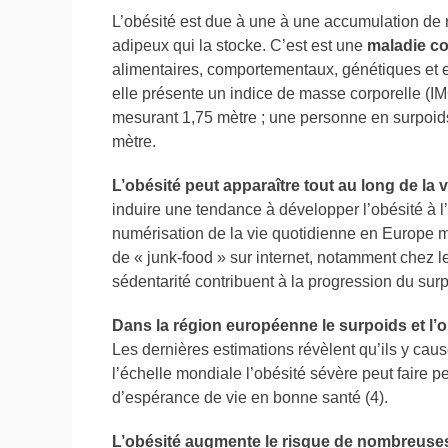
L’obésité est due à une à une accumulation de 
adipeux qui la stocke. C’est est une
maladie c
alimentaires, comportementaux, génétiques et
elle présente un indice de masse corporelle (IM
mesurant 1,75 mètre ; une personne en surpoid
mètre.
L’obésité peut apparaître tout au long de la v
induire une tendance à développer l’obésité à l’
numérisation de la vie quotidienne en Europe 
de « junk-food » sur internet, notamment chez l
sédentarité contribuent à la progression du surp
Dans la r
é
gion
e
uropéenne le
surpoids et l’o
Les dernières estimations révèlent qu’ils y caus
l’échelle mondiale l’obésité sévère peut faire 
d’espérance de vie en bonne santé (4).
L’obésité augmente le risque de nombreuse