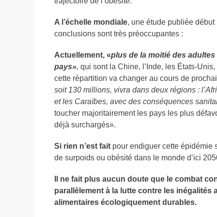
trajectoire de l’obésité.
A l’échelle mondiale
, une étude publiée début 
conclusions sont très préoccupantes :
Actuellement, «
plus de la moitié des adulte
pays»
,
qui sont la Chine, l’Inde, les États-Unis,
cette répartition va changer au cours de proch
soit 130 millions, vivra dans deux régions : l’Af
et les Caraïbes, avec des conséquences sanita
toucher majoritairement les pays les plus défav
déjà surchargés».
Si rien n’est fait
pour endiguer cette épidémie six
de surpoids ou obésité dans le monde d’ici 205
Il ne fait plus aucun doute que le combat contr
parallèlement à la lutte contre les inégalit
alimentaires écologiquement durables.