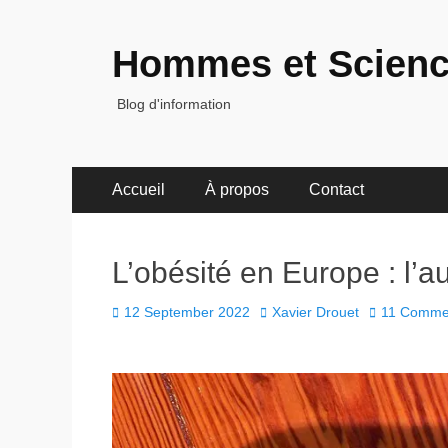
Hommes et Scien
Blog d'information
Primary
Skip
Accueil
À propos
Contact
to
Menu
content
L’obésité en Europe : l’a
Posted
Author
12 September 2022
Xavier Drouet
11 Comme
on