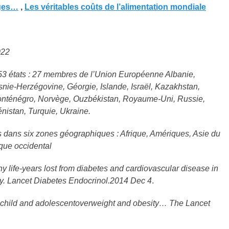
nges…
,
Les véritables coûts de l’alimentation mondiale
022
3 états : 27 membres de l’Union Européenne Albanie,
snie-Herzégovine, Géorgie, Islande, Israël, Kazakhstan,
onténégro, Norvège, Ouzbékistan, Royaume-Uni, Russie,
énistan, Turquie, Ukraine.
 dans six zones géographiques : Afrique, Amériques, Asie du
ique occidental
lthy life-years lost from diabetes and cardiovascular disease in
y. Lancet Diabetes Endocrinol.2014 Dec 4
.
of child and adolescentoverweight and obesity… The Lancet