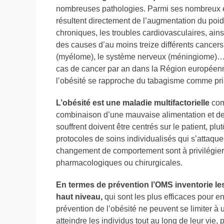
nombreuses pathologies. Parmi ses nombreux ef
résultent directement de l’augmentation du poids
chroniques, les troubles cardiovasculaires, ains
des causes d’au moins treize différents cancers to
(myélome), le système nerveux (méningiome)… 
cas de cancer par an dans la Région européen
l’obésité se rapproche du tabagisme comme prin
L’obésité
est
une maladie
multifactorielle
comp
combinaison d’une mauvaise alimentation et de l
souffrent doivent être centrés sur le patient, pl
protocoles de soins individualisés qui s’attaque
changement de comportement sont à privilégier 
pharmacologiques ou chirurgicales.
En termes de prévention l’OMS inventorie les
haut niveau,
qui sont les plus efficaces pour en
prévention de l’obésité ne peuvent se limiter à
atteindre les individus tout au long de leur vi