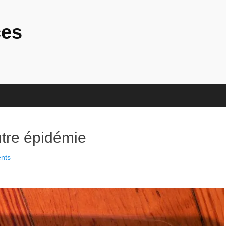
ces
utre épidémie
nts