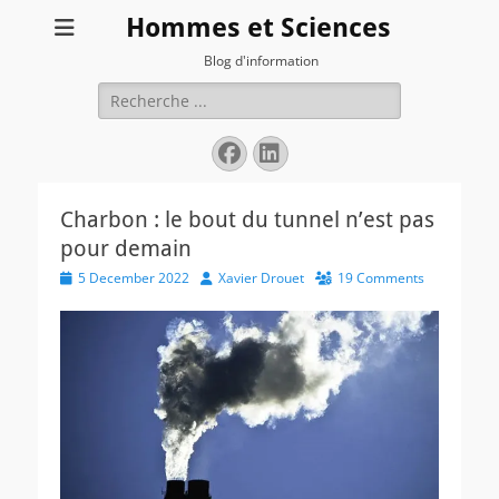
Hommes et Sciences
Blog d'information
Search
for:
Facebook
LinkedIn
Charbon : le bout du tunnel n’est pas
pour demain
Posted
Author
5 December 2022
Xavier Drouet
19 Comments
on