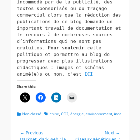
incommodé par de la publicité, des
textes
sponsorisés ou du traçage
commercial alors que la rédaction des
publications de ce blog demande un
important travail de documentation et
le recours à de nombreuses sources
d’informations qui ne sont pas
gratuites.
Pour soutenir
cette
politique et permettre au blog de
progresser avec plus illustrations
didactiques : images et schémas
animé(e)s ou non, c’est
ICI
Share this:
Categories
Tags
Non classé
chine
,
CO2
,
énergie
,
environnement
,
inde
Post
← Previous
Next →
Previous
Next
Darknet, dark web : la
Ciseaux génétiques :