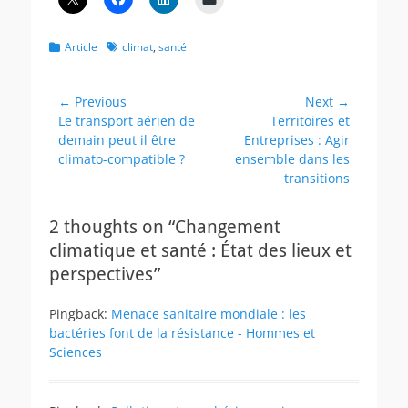
Categories
Tags
Article
climat
,
santé
Post
← Previous
Next →
Previous
Next
Le transport aérien de
Territoires et
navigation
post:
post:
demain peut il être
Entreprises : Agir
climato-compatible ?
ensemble dans les
transitions
2 thoughts on “Changement
climatique et santé : État des lieux et
perspectives”
Pingback:
Menace sanitaire mondiale : les
bactéries font de la résistance - Hommes et
Sciences