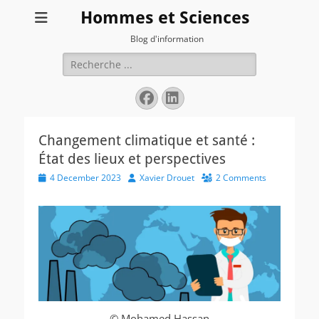
Hommes et Sciences
Blog d'information
Search
for:
Facebook
LinkedIn
Changement climatique et santé :
État des lieux et perspectives
Posted
Author
4 December 2023
Xavier Drouet
2 Comments
on
© Mohamed Hassan