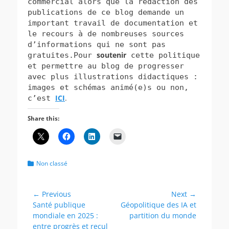
commercial alors que la rédaction des
publications de ce blog demande un
important travail de documentation et
le recours à de nombreuses sources
d’informations qui ne sont pas
soutenir
gratuites.Pour
cette politique
et permettre au blog de progresser
avec plus illustrations didactiques :
images et schémas animé(e)s ou non,
ICI
.
c’est
Share this:
Categories
Non classé
Post
← Previous
Next →
Previous
Next
Santé publique
Géopolitique des IA et
navigation
post:
post:
mondiale en 2025 :
partition du monde
entre progrès et recul