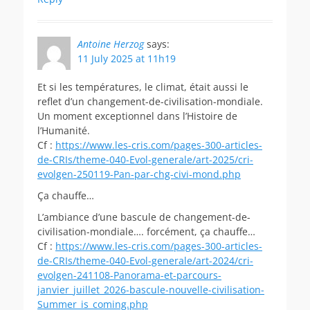
Antoine Herzog
says:
11 July 2025 at 11h19
Et si les températures, le climat, était aussi le
reflet d’un changement-de-civilisation-mondiale.
Un moment exceptionnel dans l’Histoire de
l’Humanité.
Cf :
https://www.les-cris.com/pages-300-articles-
de-CRIs/theme-040-Evol-generale/art-2025/cri-
evolgen-250119-Pan-par-chg-civi-mond.php
Ça chauffe…
L’ambiance d’une bascule de changement-de-
civilisation-mondiale…. forcément, ça chauffe…
Cf :
https://www.les-cris.com/pages-300-articles-
de-CRIs/theme-040-Evol-generale/art-2024/cri-
evolgen-241108-Panorama-et-parcours-
janvier_juillet_2026-bascule-nouvelle-civilisation-
Summer_is_coming.php