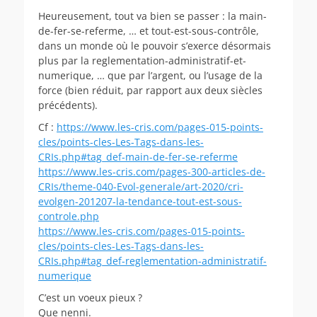
Heureusement, tout va bien se passer : la main-
de-fer-se-referme, … et tout-est-sous-contrôle,
dans un monde où le pouvoir s’exerce désormais
plus par la reglementation-administratif-et-
numerique, … que par l’argent, ou l’usage de la
force (bien réduit, par rapport aux deux siècles
précédents).
Cf :
https://www.les-cris.com/pages-015-points-
cles/points-cles-Les-Tags-dans-les-
CRIs.php#tag_def-main-de-fer-se-referme
https://www.les-cris.com/pages-300-articles-de-
CRIs/theme-040-Evol-generale/art-2020/cri-
evolgen-201207-la-tendance-tout-est-sous-
controle.php
https://www.les-cris.com/pages-015-points-
cles/points-cles-Les-Tags-dans-les-
CRIs.php#tag_def-reglementation-administratif-
numerique
C’est un voeux pieux ?
Que nenni.