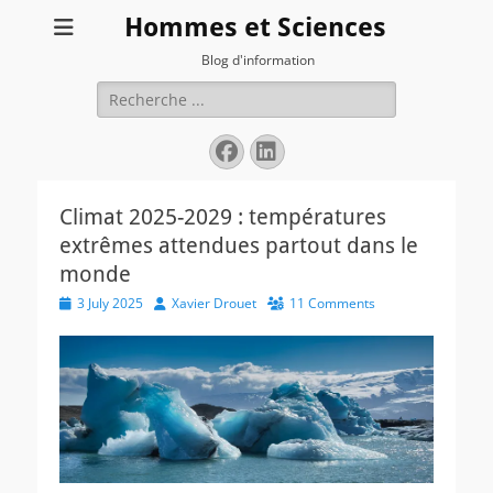
Hommes et Sciences
Blog d'information
Search
for:
Facebook
LinkedIn
Climat 2025-2029 : températures
extrêmes attendues partout dans le
monde
Posted
Author
3 July 2025
Xavier Drouet
11 Comments
on